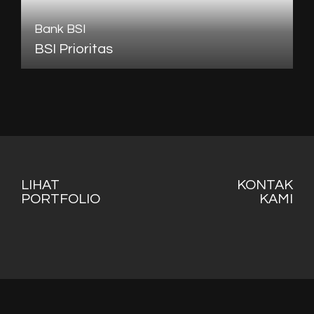
Bank BSI
BSI Prioritas
M
LIHAT
KONTAK
PORTFOLIO
KAMI