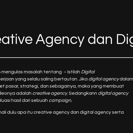
tive Agency dan Dig
n mengulas masalah tentang – Istilah
Digital
jaan yang selalu saling bertautan. Jika
digital agency
dala
set pasar, strategi, dan sebagainya, maka yang membuat
ideonya adalah
creative agency
. Sedangkann
digital agency
luasi hasil dari sebuah
campaign.
li dulu apa itu creative agency dan digital agency serta