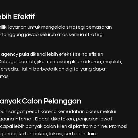
bih Efektif
liki layanan untuk mengelola strategi pemasaran
ertanggung jawab seluruh atas semua strategi
 agency pula dikenal lebih efektif serta efisien
bagai contoh, jika memasang iklan di koran, majalah,
rsedia. Hal ini berbeda iklan digital yang dapat
atas.
anyak Calon Pelanggan
mbuh sangat pesat karena kemudahan akses melalui
gguna internet. Dapat dikatakan, penjualan lewat
pai lebih banyak calon klien di platfrom online. Promosi
nder, ketertarikan, lokasi, serta lain- lain.