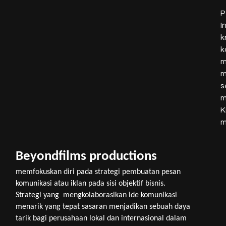
P
I
k
k
m
m
s
m
K
m
Beyondfilms 
productions
memfokuskan diri pada strategi pembuatan pesan 
komunikasi atau iklan pada sisi objektif bisnis. 
Strategi yang  mengkolaborasikan ide komunikasi 
menarik yang tepat sasaran menjadikan sebuah daya 
tarik bagi perusahaan lokal dan internasional dalam 