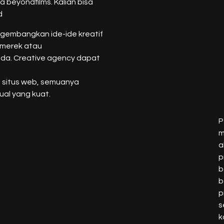
 beyondfilms. Kalian bisa
d
gembangkan ide-ide kreatif
 merek atau
eda. Creative agency dapat
n situs web, semuanya
ual yang kuat.
P
m
a
p
b
b
p
s
k