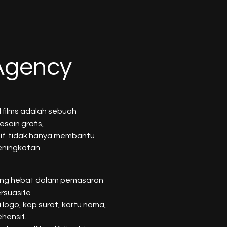
 Agency
films adalah sebuah
sain grafis,
tif. tidak hanya membantu
 peningkatan
yang hebat dalam pemasaran
rsuasife
 logo, kop surat, kartu nama,
hensif.